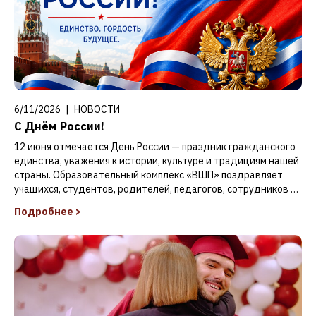
6/11/2026
|
НОВОСТИ
С Днём России!
12 июня отмечается День России — праздник гражданского
единства, уважения к истории, культуре и традициям нашей
страны. Образовательный комплекс «ВШП» поздравляет
учащихся, студентов, родителей, педагогов, сотрудников и
выпускников с этим важным государственным праздником и
Подробнее
>
желает мира, благополучия, уверенности в завтрашнем дне
и новых достижений.